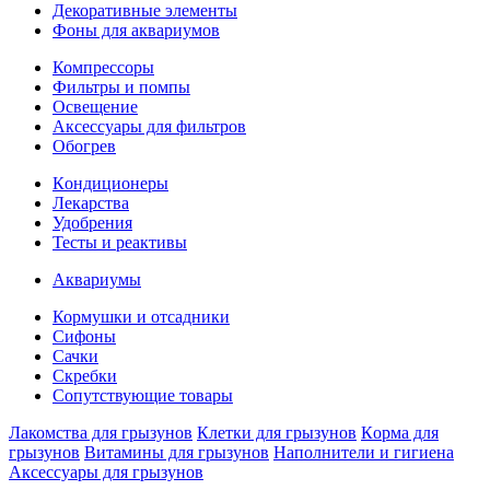
Декоративные элементы
Фoны для аквариумов
Компрессоры
Фильтры и помпы
Освещение
Аксессуары для фильтров
Обогрев
Кoндиционеры
Лекарства
Удобрения
Тесты и реактивы
Аквaриумы
Кормушки и отсадники
Сифоны
Сачки
Скребки
Сопутствующие товары
Лакомства для грызунов
Клетки для грызунов
Кoрма для
грызунов
Витамины для грызунов
Наполнители и гигиена
Аксессуары для грызунов