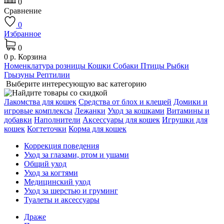
0
Сравнение
0
Избранное
0
0 р.
Корзина
Номенклатура розницы
Кошки
Собаки
Птицы
Рыбки
Грызуны
Рептилии
Выберите интересующую вас категорию
Лакомства для кошек
Средства от блох и клещей
Домики и
игровые комплексы
Лежaнки
Уход за кошками
Витамины и
добавки
Наполнители
Аксессуары для кошек
Игрушки для
кошек
Когтеточки
Корма для кошек
Коррекция поведения
Уход за глазами, ртом и ушами
Общий уход
Уход за когтями
Медицинский уход
Уход за шерстью и груминг
Туалеты и аксессуары
Драже