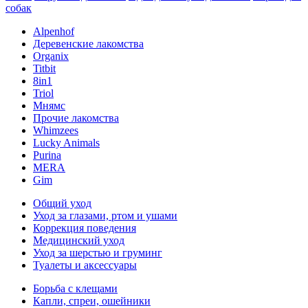
собак
Alpenhof
Деревенские лакомства
Organix
Titbit
8in1
Triol
Мнямс
Прочие лакомства
Whimzees
Lucky Animals
Purina
MERA
Gim
Общий уход
Уход за глазами, ртом и ушами
Коррекция поведения
Медицинский уход
Уход за шерстью и груминг
Туалеты и аксессуары
Борьба с клещами
Капли, спреи, ошейники