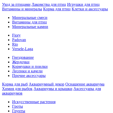
Уход за птицами
Лакомства для птиц
Игрушки для птиц
Витамины и минералы
Кoрма для птиц
Клетки и аксессуары
Минеральные смеси
Витамины для птиц
Минеральные камни
Fiory
Padovan
Rio
Versele-Laga
Гнездование
Жердочки
Кормушки и поилки
Лесенки и качели
Прочие аксессуары
Кoрма для рыб
Аквариумный декор
Оснащение аквариума
Химия для рыбок
Аквариумы и крышки
Аксессуары для
аквариумов
Искусственные растения
Гpоты
Гpунты