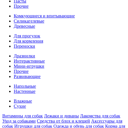
Пасты
Прочие
Комкующиеся и впитывающие
Силикагелевые
Древесные
Для прогулок
Для кормления
Переноски
Дpазнилки
Интерактивные
Мини-игрушки
Прочие
Развивающие
Напольные
Настенные
Влажные
Сухие
Витaмины для собак
Лежаки и диваны
Лакомства для собак
Уход за собаками
Средства от блох и клещей
Аксессуары для
собак
Игрушки для собак
Одежда и обувь для собак
Корма для