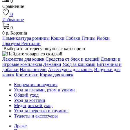
0
Сравнение
0
Избранное
0
0 р.
Корзина
Номенклатура розницы
Кошки
Собаки
Птицы
Рыбки
Грызуны
Рептилии
Выберите интересующую вас категорию
Лакомства для кошек
Средства от блох и клещей
Домики и
игровые комплексы
Лежaнки
Уход за кошками
Витамины и
добавки
Наполнители
Аксессуары для кошек
Игрушки для
кошек
Когтеточки
Корма для кошек
Коррекция поведения
Уход за глазами, ртом и ушами
Общий уход
Уход за когтями
Медицинский уход
Уход за шерстью и груминг
Туалеты и аксессуары
Драже