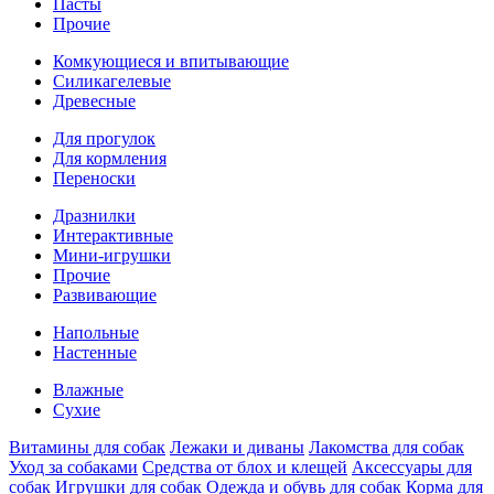
Пасты
Прочие
Комкующиеся и впитывающие
Силикагелевые
Древесные
Для прогулок
Для кормления
Переноски
Дpазнилки
Интерактивные
Мини-игрушки
Прочие
Развивающие
Напольные
Настенные
Влажные
Сухие
Витaмины для собак
Лежаки и диваны
Лакомства для собак
Уход за собаками
Средства от блох и клещей
Аксессуары для
собак
Игрушки для собак
Одежда и обувь для собак
Корма для