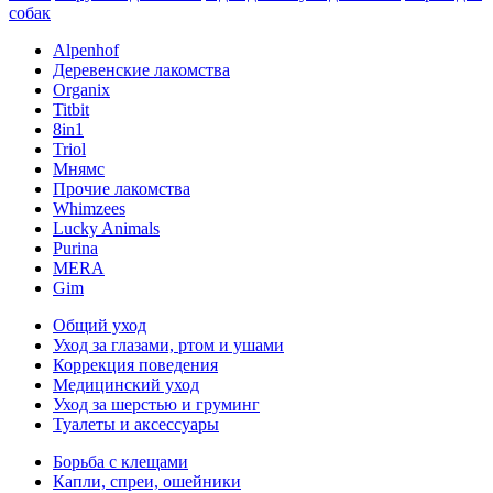
собак
Alpenhof
Деревенские лакомства
Organix
Titbit
8in1
Triol
Мнямс
Прочие лакомства
Whimzees
Lucky Animals
Purina
MERA
Gim
Общий уход
Уход за глазами, ртом и ушами
Коррекция поведения
Медицинский уход
Уход за шерстью и груминг
Туалеты и аксессуары
Борьба с клещами
Капли, спреи, ошейники