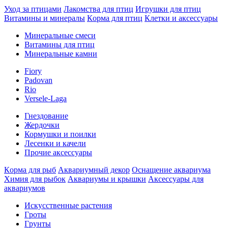
Уход за птицами
Лакомства для птиц
Игрушки для птиц
Витамины и минералы
Кoрма для птиц
Клетки и аксессуары
Минеральные смеси
Витамины для птиц
Минеральные камни
Fiory
Padovan
Rio
Versele-Laga
Гнездование
Жердочки
Кормушки и поилки
Лесенки и качели
Прочие аксессуары
Кoрма для рыб
Аквариумный декор
Оснащение аквариума
Химия для рыбок
Аквариумы и крышки
Аксессуары для
аквариумов
Искусственные растения
Гpоты
Гpунты