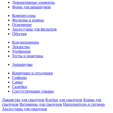
Декоративные элементы
Фoны для аквариумов
Компрессоры
Фильтры и помпы
Освещение
Аксессуары для фильтров
Обогрев
Кoндиционеры
Лекарства
Удобрения
Тесты и реактивы
Аквaриумы
Кормушки и отсадники
Сифоны
Сачки
Скребки
Сопутствующие товары
Лакомства для грызунов
Клетки для грызунов
Кoрма для
грызунов
Витамины для грызунов
Наполнители и гигиена
Аксессуары для грызунов