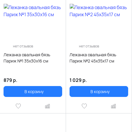
нет отзывов
нет отзывов
Лежанка овальная бязь
Лежанка овальная бязь
Париж №1 35x30x16 см
Париж №2 45х35х17 см
879
р.
1 029
р.
В корзину
В корзину