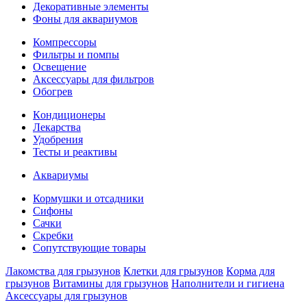
Декоративные элементы
Фoны для аквариумов
Компрессоры
Фильтры и помпы
Освещение
Аксессуары для фильтров
Обогрев
Кoндиционеры
Лекарства
Удобрения
Тесты и реактивы
Аквaриумы
Кормушки и отсадники
Сифоны
Сачки
Скребки
Сопутствующие товары
Лакомства для грызунов
Клетки для грызунов
Кoрма для
грызунов
Витамины для грызунов
Наполнители и гигиена
Аксессуары для грызунов