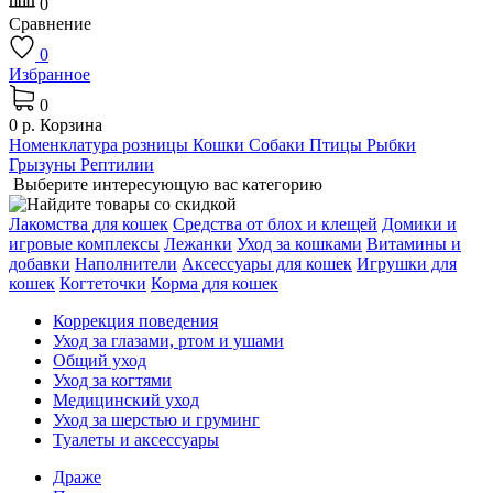
0
Сравнение
0
Избранное
0
0 р.
Корзина
Номенклатура розницы
Кошки
Собаки
Птицы
Рыбки
Грызуны
Рептилии
Выберите интересующую вас категорию
Лакомства для кошек
Средства от блох и клещей
Домики и
игровые комплексы
Лежaнки
Уход за кошками
Витамины и
добавки
Наполнители
Аксессуары для кошек
Игрушки для
кошек
Когтеточки
Корма для кошек
Коррекция поведения
Уход за глазами, ртом и ушами
Общий уход
Уход за когтями
Медицинский уход
Уход за шерстью и груминг
Туалеты и аксессуары
Драже