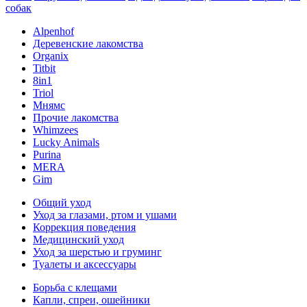
собак
Alpenhof
Деревенские лакомства
Organix
Titbit
8in1
Triol
Мнямс
Прочие лакомства
Whimzees
Lucky Animals
Purina
MERA
Gim
Общий уход
Уход за глазами, ртом и ушами
Коррекция поведения
Медицинский уход
Уход за шерстью и груминг
Туалеты и аксессуары
Борьба с клещами
Капли, спреи, ошейники