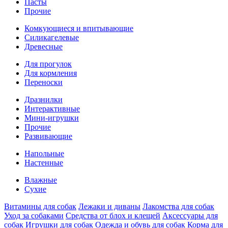
Пасты
Прочие
Комкующиеся и впитывающие
Силикагелевые
Древесные
Для прогулок
Для кормления
Переноски
Дpазнилки
Интерактивные
Мини-игрушки
Прочие
Развивающие
Напольные
Настенные
Влажные
Сухие
Витaмины для собак
Лежаки и диваны
Лакомства для собак
Уход за собаками
Средства от блох и клещей
Аксессуары для
собак
Игрушки для собак
Одежда и обувь для собак
Корма для