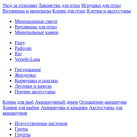
Уход за птицами
Лакомства для птиц
Игрушки для птиц
Витамины и минералы
Кoрма для птиц
Клетки и аксессуары
Минеральные смеси
Витамины для птиц
Минеральные камни
Fiory
Padovan
Rio
Versele-Laga
Гнездование
Жердочки
Кормушки и поилки
Лесенки и качели
Прочие аксессуары
Кoрма для рыб
Аквариумный декор
Оснащение аквариума
Химия для рыбок
Аквариумы и крышки
Аксессуары для
аквариумов
Искусственные растения
Гpоты
Гpунты