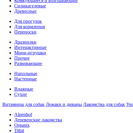
Комкующиеся и впитывающие
Силикагелевые
Древесные
Для прогулок
Для кормления
Переноски
Дpазнилки
Интерактивные
Мини-игрушки
Прочие
Развивающие
Напольные
Настенные
Влажные
Сухие
Витaмины для собак
Лежаки и диваны
Лакомства для собак
Ухо
Alpenhof
Деревенские лакомства
Organix
Titbit