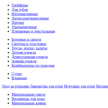
Грейферы
Для зубов
Интерактивные
Латексные/виниловые
Прочие
Ультрапрочные
Плюшевые и текстильные
Ботинки и сапоги
Свитера и толстовки
Трусы, носки, халаты
Летняя одежда
Демисезонная одежда
Зимняя одежда
Комбинезоны по породам
Сухие
Влажные
Уход за птицами
Лакомства для птиц
Игрушки для птиц
Витам
Минеральные смеси
Витамины для птиц
Минеральные камни