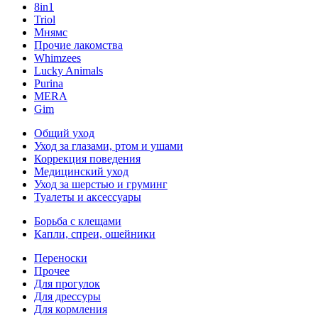
8in1
Triol
Мнямс
Прочие лакомства
Whimzees
Lucky Animals
Purina
MERA
Gim
Общий уход
Уход за глазами, ртом и ушами
Коррекция поведения
Медицинский уход
Уход за шерстью и груминг
Туалеты и аксессуары
Борьба с клещами
Капли, спреи, ошейники
Переноски
Прочее
Для прогулок
Для дрессуры
Для кормления