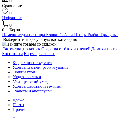
0
Сравнение
0
Избранное
0
0 р.
Корзина
Номенклатура розницы
Кошки
Собаки
Птицы
Рыбки
Грызуны
Выберите интересующую вас категорию
Лакомства для кошек
Средства от блох и клещей
Домики и игр
Когтеточки
Корма для кошек
Коррекция поведения
Уход за глазами, ртом и ушами
Общий уход
Уход за когтями
Медицинский уход
Уход за шерстью и груминг
Туалеты и аксессуары
Драже
Пасты
Прочие