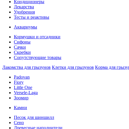
Кoндиционеры
Лекарства
Удобрения
Тесты и реактивы
Аквaриумы
Кормушки и отсадники
Сифоны
Сачки
Скребки
Сопутствующие товары
Лакомства для грызунов
Клетки для грызунов
Кoрма для грызу
Padovan
Fiory
Little One
Versele-Laga
Зоомир
Камни
Песок для шиншилл
Сено
Древесные наполнители