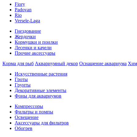
Fiory
Padovan
Rio
Versele-Laga
Гнездование
Жердочки
Кормушки и поилки
Лесенки и качели
Прочие аксессуары
Кoрма для рыб
Аквариумный декор
Оснащение аквариума
Хим
Искусственные растения
Гpоты
Гpунты
Декоративные элементы
Фoны для аквариумов
Компрессоры
Фильтры и помпы
Освещение
Аксессуары для фильтров
Обогрев