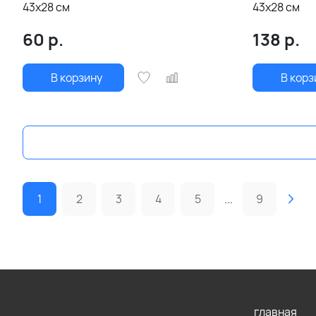
43х28 см
43х28 см
60
р.
138
р.
В корзину
В корз
1
2
3
4
5
...
9
главная