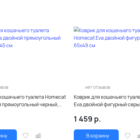
ывов
нет отзывов
 кошачьего туалета Homecat
Коврик для кошачьего туал
й прямоугольный черный,
Eva двойной фигурный серы
1 459
р.
ину
В корзину