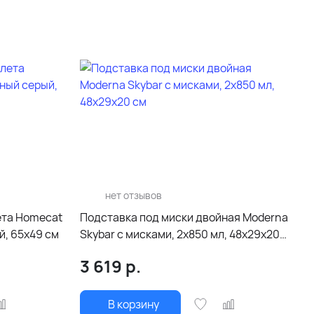
нет отзывов
ета Homecat
Подставка под миски двойная Moderna
й, 65х49 см
Skybar с мисками, 2x850 мл, 48х29х20
см
3 619
р.
В корзину