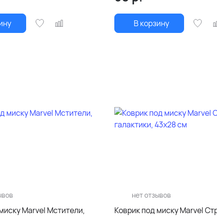
ину
В корзину
ывов
нет отзывов
миску Marvel Мстители,
Коврик под миску Marvel Ст