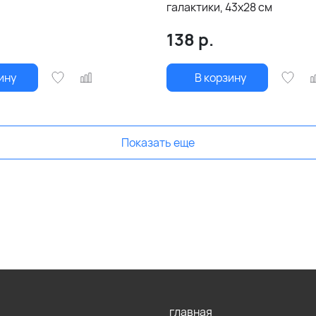
галактики, 43х28 см
138
р.
ину
В корзину
Показать еще
главная