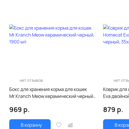
нет отзывов
нет отз
Бокс для хранения корма для кошек
Коврик для
Mr.Kranch Meow керамический черный,
Eva двойно
1900 мл
35х45 см
969
р.
879
р.
В корзину
В корз