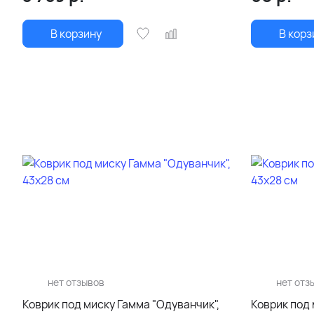
В корзину
В корз
нет отзывов
нет отз
Коврик под миску Гамма "Одуванчик",
Коврик под 