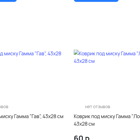
ывов
нет отзывов
миску Гамма "Гав", 43х28 см
Коврик под миску Гамма "Ло
43х28 см
60
р.