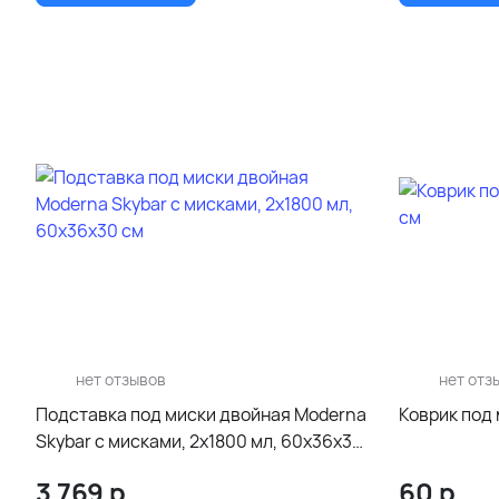
нет отзывов
нет отз
Подставка под миски двойная Moderna
Коврик под 
Skybar с мисками, 2x1800 мл, 60х36х30
см
3 769
р.
60
р.