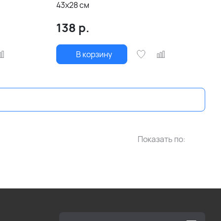
43х28 см
138
р.
В корзину
Показать по: