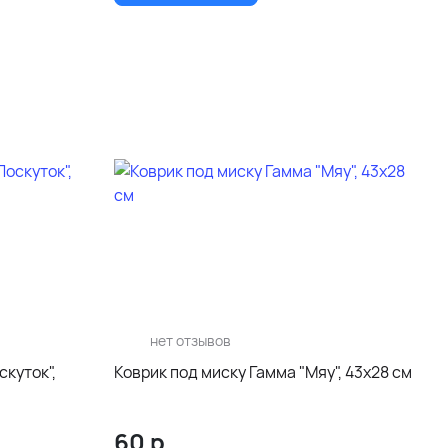
нет отзывов
скуток",
Коврик под миску Гамма "Мяу", 43х28 см
60
р.