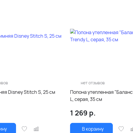
ывов
нет отзывов
яя Disney Stitch S, 25 см
Попона утепленная "Баланс"
L, серая, 35 см
1 269
р.
ину
В корзину