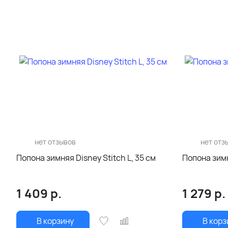
нет отзывов
нет отз
Попона зимняя Disney Stitch L, 35 см
Попона зимн
1 409
р.
1 279
р.
В корзину
В корз