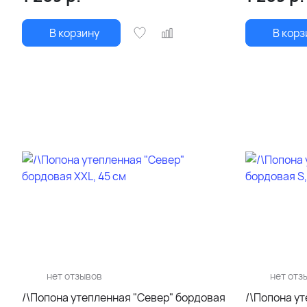
В корзину
В корз
нет отзывов
нет отз
/\Попона утепленная "Север" бордовая
/\Попона у