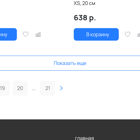
XS, 20 см
638
р.
ину
В корзину
Показать еще
19
20
...
21
главная