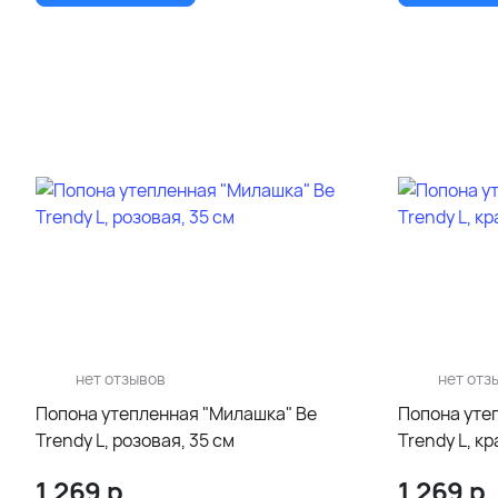
нет отзывов
нет отз
Попона утепленная "Милашка" Be
Попона уте
Trendy L, розовая, 35 см
Trendy L, кр
1 269
р.
1 269
р.