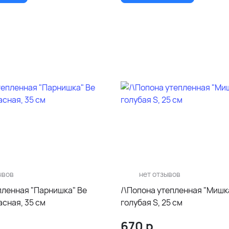
ывов
нет отзывов
пленная "Парнишка" Be
/\Попона утепленная "Мишк
асная, 35 см
голубая S, 25 см
670
р.