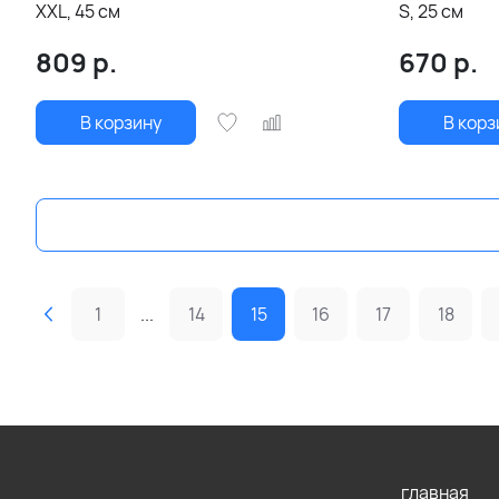
XXL, 45 см
S, 25 см
809
р.
670
р.
В корзину
В корз
1
...
14
15
16
17
18
главная