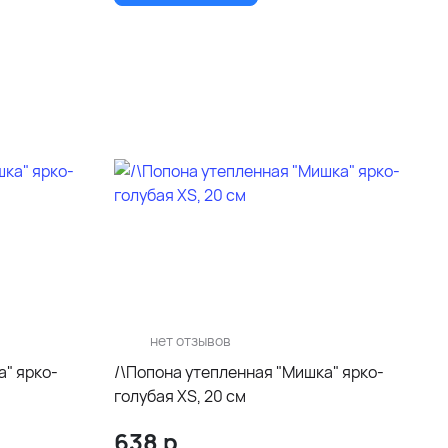
нет отзывов
а" ярко-
/\Попона утепленная "Мишка" ярко-
голубая XS, 20 см
638
р.