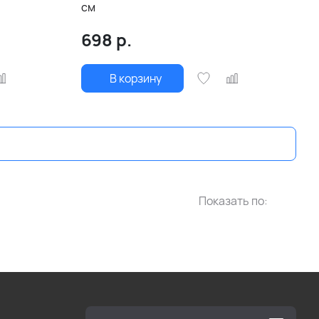
см
698
р.
В корзину
Показать по: