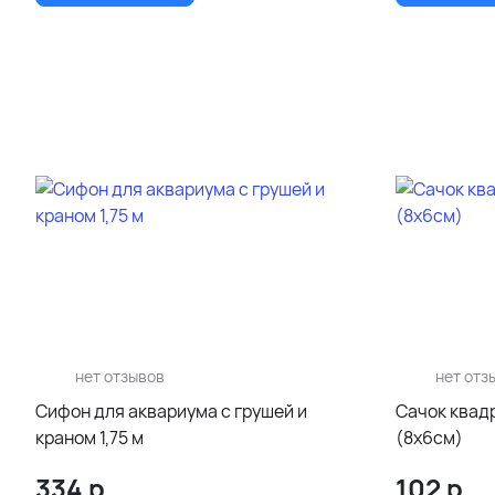
нет отзывов
нет отз
Сифон для аквариума с грушей и
Сачок квадр
краном 1,75 м
(8х6см)
334
р.
102
р.