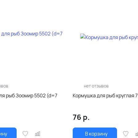
ывов
нет отзывов
ля рыб Зоомир 5502 (d=7
Кормушка для рыб круглая 
76
р.
ину
В корзину