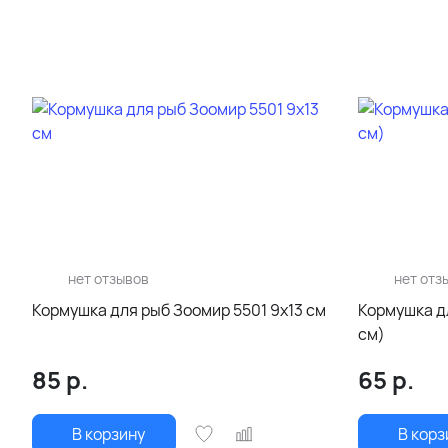
нет отзывов
нет отз
Кормушка для рыб Зоомир 5501 9х13 см
Кормушка д
см)
85
р.
65
р.
В корзину
В корз