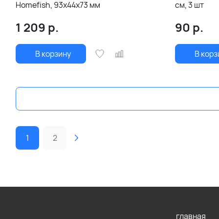
Homefish, 93х44х73 мм
см, 3 шт
1 209
р.
90
р.
В корзину
В корз
1
2
главная