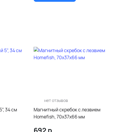
нет отзывов
", 34 см
Магнитный скребок с лезвием
Homefish, 70х37х66 мм
692
р.