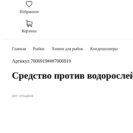
Избранное
Корзина
Главная
Рыбки
Химия для рыбок
Кoндиционеры
Артикул
7006919###7006919
Средство против водоросле
нет отзывов