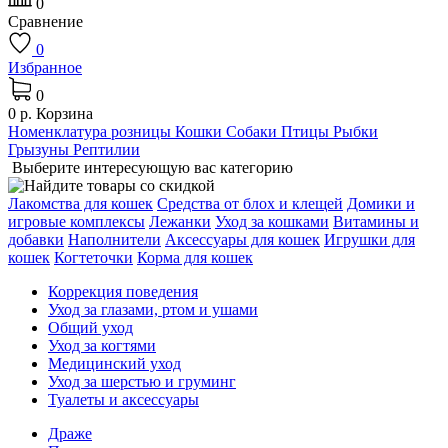
0
Сравнение
0
Избранное
0
0 р.
Корзина
Номенклатура розницы
Кошки
Собаки
Птицы
Рыбки
Грызуны
Рептилии
Выберите интересующую вас категорию
Лакомства для кошек
Средства от блох и клещей
Домики и
игровые комплексы
Лежaнки
Уход за кошками
Витамины и
добавки
Наполнители
Аксессуары для кошек
Игрушки для
кошек
Когтеточки
Корма для кошек
Коррекция поведения
Уход за глазами, ртом и ушами
Общий уход
Уход за когтями
Медицинский уход
Уход за шерстью и груминг
Туалеты и аксессуары
Драже