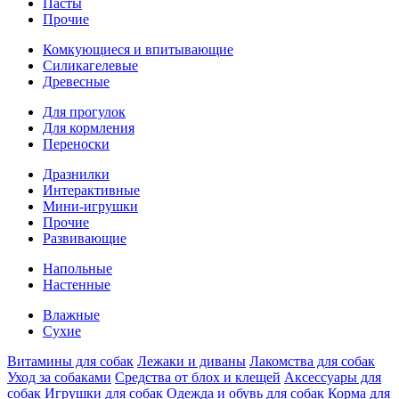
Пасты
Прочие
Комкующиеся и впитывающие
Силикагелевые
Древесные
Для прогулок
Для кормления
Переноски
Дpазнилки
Интерактивные
Мини-игрушки
Прочие
Развивающие
Напольные
Настенные
Влажные
Сухие
Витaмины для собак
Лежаки и диваны
Лакомства для собак
Уход за собаками
Средства от блох и клещей
Аксессуары для
собак
Игрушки для собак
Одежда и обувь для собак
Корма для