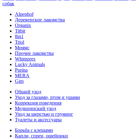
собак
Alpenhof
Деревенские лакомства
Organix
Titbit
8in1
Triol
Мнямс
Прочие лакомства
Whimzees
Lucky Animals
Purina
MERA
Gim
Общий уход
Уход за глазами, ртом и ушами
Коррекция поведения
Медицинский уход
Уход за шерстью и груминг
Туалеты и аксессуары
Борьба с клещами
Капли, спреи, ошейники