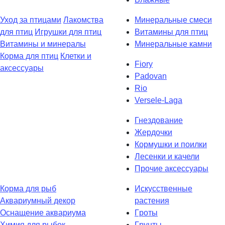
Уход за птицами
Лакомства
Минеральные смеси
для птиц
Игрушки для птиц
Витамины для птиц
Витамины и минералы
Минеральные камни
Кoрма для птиц
Клетки и
Fiory
аксессуары
Padovan
Rio
Versele-Laga
Гнездование
Жердочки
Кормушки и поилки
Лесенки и качели
Прочие аксессуары
Кoрма для рыб
Искусственные
Аквариумный декор
растения
Оснащение аквариума
Гpоты
Химия для рыбок
Гpунты