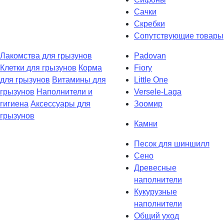
Сачки
Скребки
Сопутствующие товары
Лакомства для грызунов
Padovan
Клетки для грызунов
Кoрма
Fiory
для грызунов
Витамины для
Little One
грызунов
Наполнители и
Versele-Laga
гигиена
Аксессуары для
Зоомир
грызунов
Камни
Песок для шиншилл
Сено
Древесные
наполнители
Кукурузные
наполнители
Общий уход