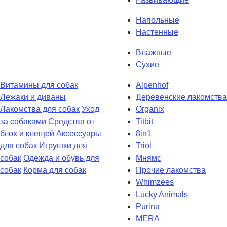
Напольные
Настенные
Влажные
Сухие
Витaмины для собак
Alpenhof
Лежаки и диваны
Деревенские лакомства
Лакомства для собак
Уход
Organix
за собаками
Средства от
Titbit
блох и клещей
Аксессуары
8in1
для собак
Игрушки для
Triol
собак
Одежда и обувь для
Мнямс
собак
Корма для собак
Прочие лакомства
Whimzees
Lucky Animals
Purina
MERA