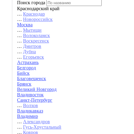
Поиск города
Краснодарский край
…
Краснодар
…
Новороссийск
Москва
…
Мытищи
…
Волоколамск
…
Воскресенск
…
Дмитров
…
Дубна
…
Егорьевск
Астрахань
Белгород
Бийск
Благовещенск
Брянск
Великий Новгород
Владивосток
Санкт-Петербург
…
Волхов
Владикавказ
Владимир
…
Александров
…
Гусь-Хрустальный
…
Ковров