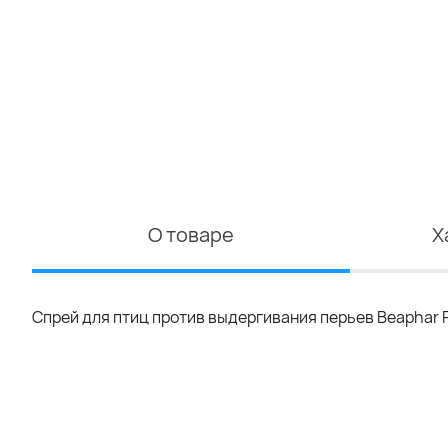
О товаре
Х
Спрей для птиц против выдергивания перьев Beaphar P