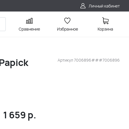
Личный кабинет
Сравнение
Избранное
Корзина
Papick
Артикул
7006896###7006896
1 659
р.