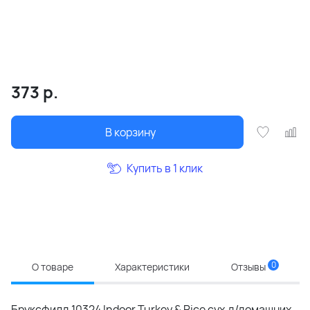
373
р.
В корзину
Купить в 1 клик
0
О товаре
Характеристики
Отзывы
Бруксфилд 10324 Indoor Turkey & Rice сух.д/домашних