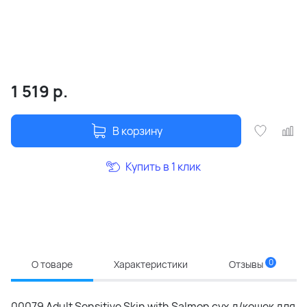
1 519
р.
В корзину
Купить в 1 клик
0
О товаре
Характеристики
Отзывы
00079 Adult Sensitive Skin with Salmon сух.д/кошек для